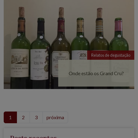
Relatos de degustação
Onde estão os Grand Cru?
1
2
3
próxima