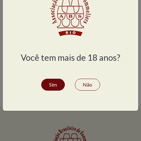
Leia mais
Vinhos de vinhedos com Dupla Poda – Flamengo e
Barra
Leia mais
Concurso Mundial de Sommeliers
Leia mais
Você tem mais de 18 anos?
Sim
Não
Share
Facebook
Twitter
WhatsApp
LinkedIn
Compartilhe