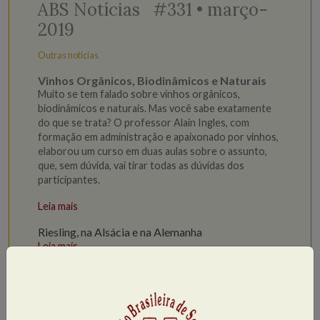
ABS Notícias #331 • março-
2019
Outras notícias
Vinhos Orgânicos, Biodinâmicos e Naturais
Muito se tem falado sobre vinhos orgânicos,
biodinâmicos e naturais. Mas você sabe exatamente
do que se trata? O professor Alain Ingles, com
formação em administração e apaixonado por vinhos,
elaborou um curso em duas aulas sobre o assunto,
que, sem dúvida, vai tirar todas as dúvidas dos
participantes.
Leia mais
Riesling, na Alsácia e na Alemanha
Leia mais
Especial Chile e Argentina
Leia mais
Petits Châteaux de Bordeaux