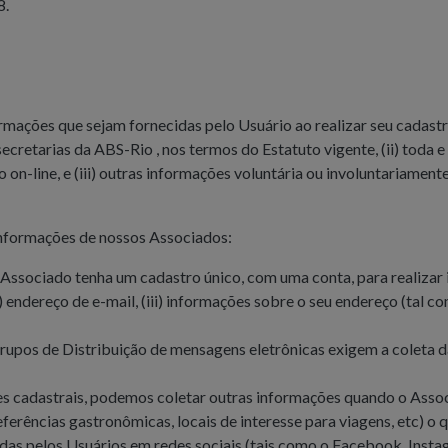
8.
rmações que sejam fornecidas pelo Usuário ao realizar seu cadastr
ecretarias da ABS-Rio , nos termos do Estatuto vigente, (ii) toda
o on-line, e (iii) outras informações voluntária ou involuntariamen
informações de nossos Associados:
Associado tenha um cadastro único, com uma conta, para realizar in
 endereço de e-mail, (iii) informações sobre o seu endereço (tal co
upos de Distribuição de mensagens eletrônicas exigem a coleta das
s cadastrais, podemos coletar outras informações quando o Associa
rências gastronômicas, locais de interesse para viagens, etc) o q
das pelos Usuários em redes sociais (tais como o Facebook, Instag