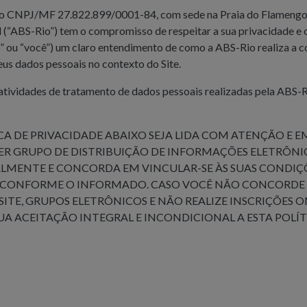
a no CNPJ/MF 27.822.899/0001-84, com sede na Praia do Flamengo 
l (“ABS-Rio”) tem o compromisso de respeitar a sua privacidade e cr
” ou “você”) um claro entendimento de como a ABS-Rio realiza a co
eus dados pessoais no contexto do Site.
 atividades de tratamento de dados pessoais realizadas pela ABS-
A DE PRIVACIDADE ABAIXO SEJA LIDA COM ATENÇÃO E 
ER GRUPO DE DISTRIBUIÇÃO DE INFORMAÇÕES ELETRÔNICA
LMENTE E CONCORDA EM VINCULAR-SE ÀS SUAS CONDIÇÕE
S CONFORME O INFORMADO. CASO VOCÊ NÃO CONCORDE 
SITE, GRUPOS ELETRÔNICOS E NÃO REALIZE INSCRIÇÕES ON
A ACEITAÇÃO INTEGRAL E INCONDICIONAL A ESTA POLÍT