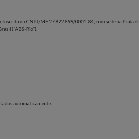
o, inscrita no CNPJ/MF 27.822.899/0001-84, com sede na Praia d
Brasil (“ABS-Rio”).
letados automaticamente.