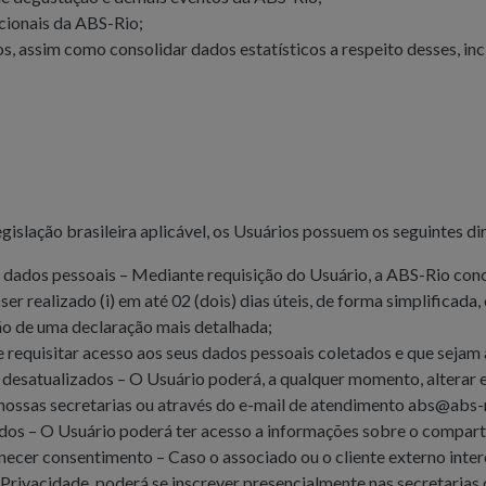
cionais da ABS-Rio;
s, assim como consolidar dados estatísticos a respeito desses, inc
egislação brasileira aplicável, os Usuários possuem os seguintes di
 dados pessoais – Mediante requisição do Usuário, a ABS-Rio conc
r realizado (i) em até 02 (dois) dias úteis, de forma simplificada, 
o de uma declaração mais detalhada;
 requisitar acesso aos seus dados pessoais coletados e que seja
desatualizados – O Usuário poderá, a qualquer momento, alterar e 
nossas secretarias ou através do e-mail de atendimento
abs@abs-r
os – O Usuário poderá ter acesso a informações sobre o compart
necer consentimento – Caso o associado ou o cliente externo inter
 Privacidade, poderá se inscrever presencialmente nas secretarias 