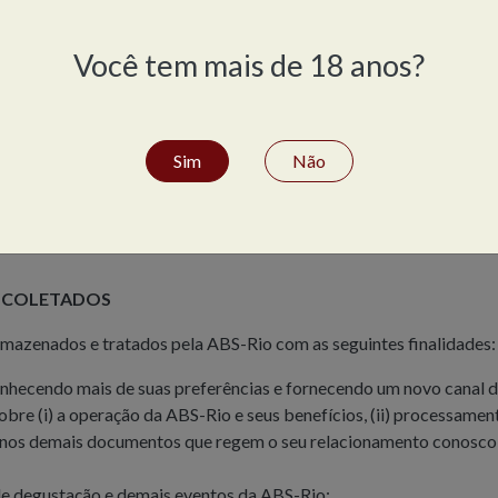
u consentimento quanto aos cookies, pelo que deverá apagar os c
 Para mais informações sobre como proceder em relação à gestão 
Você tem mais de 18 anos?
oft.com/pt-br/help/17442/windows-internet-explorer-delete-mana
rg/pt-BR/kb/ative-e-desative-os-cookies-que-os-sites-usam
com/accounts/answer/61416?co=GENIE.Platform%3DDesktop&hl
Sim
Não
de/safari/sfri11471/mac
e alguns cookies das Páginas da ABS-Rio, certos serviços poderão 
S COLETADOS
mazenados e tratados pela ABS-Rio com as seguintes finalidades:
nhecendo mais de suas preferências e fornecendo um novo canal d
bre (i) a operação da ABS-Rio e seus benefícios, (ii) processamen
 ou nos demais documentos que regem o seu relacionamento conosco,
 de degustação e demais eventos da ABS-Rio;