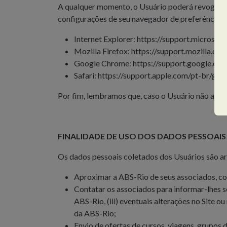
A qualquer momento, o Usuário poderá revogar se
configurações de seu navegador de preferência.
Internet Explorer: https://support.micros
Mozilla Firefox: https://support.mozilla.o
Google Chrome: https://support.google.
Safari: https://support.apple.com/pt-br/gui
Por fim, lembramos que, caso o Usuário não aceit
FINALIDADE DE USO DOS DADOS PESSOAI
Os dados pessoais coletados dos Usuários são ar
Aproximar a ABS-Rio de seus associados, co
Contatar os associados para informar-lhes so
ABS-Rio, (iii) eventuais alterações no Site
da ABS-Rio;
Envio de ofertas de cursos, viagens, grupos