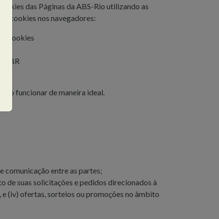
ookies das Páginas da ABS-Rio utilizando as
dos cookies nos navegadores:
ge-cookies
=pt-BR
não funcionar de maneira ideal.
e comunicação entre as partes;
to de suas solicitações e pedidos direcionados à
 e (iv) ofertas, sorteios ou promoções no âmbito