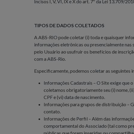
Incisos I, V, VI, IX e X do art. 7º da Lei 13.709/201
TIPOS DE DADOS COLETADOS
A ABS-RIO pode coletar (i) toda e quaisquer info
informações eletrônicas ou presencialmente nas s
pelo Usuário ao usufruir os benefícios de inscriçã
com a ABS-Rio.
Especificamente, podemos coletar as seguintes 
Informações Cadastrais – O Site exige que o 
coletamos obrigatoriamente seu (i) nome, (ii)
CPF e (vi) data de nascimento.
Informações para grupos de distribuição – Gr
contato.
Informações de Perfil – Além das informaçõe
comportamental do Associado (tal como prefe
públicas que forem inseridas ou compartilha