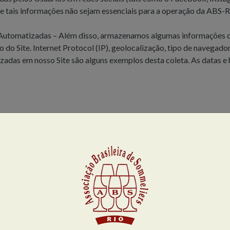
tais informações não sejam essenciais para a operação da ABS-Rio,
 Automatizadas – Além disso, armazenamos algumas informações 
do Site. Internet Protocol (IP), geolocalização, tipo de navegador,
lizadas em nosso Site são alguns exemplos desta coleta. As datas 
 temporariamente a interação do Usuário com nosso Site. A ABS-R
r recursos personalizados (tais como publicidade direcionada e in
cookies, é possível desabilitar esta função, nos termos do proced
e em contato ou busque o procedimento nos sites dos fabricantes.
tado para utilizar todos os recursos de navegação personalizados o