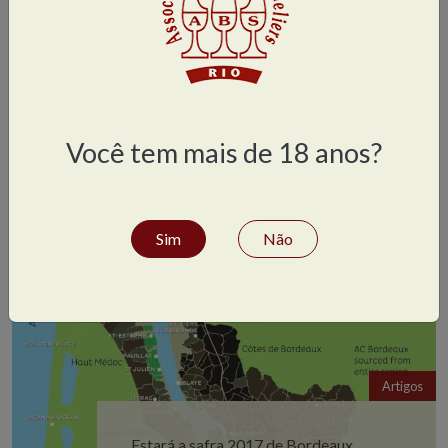
Artigos
A ceo da krug diz: parem de beber
champagne numa flute
Você tem mais de 18 anos?
Sim
Não
Artigos
Estará a safra 2017 de Bordeaux