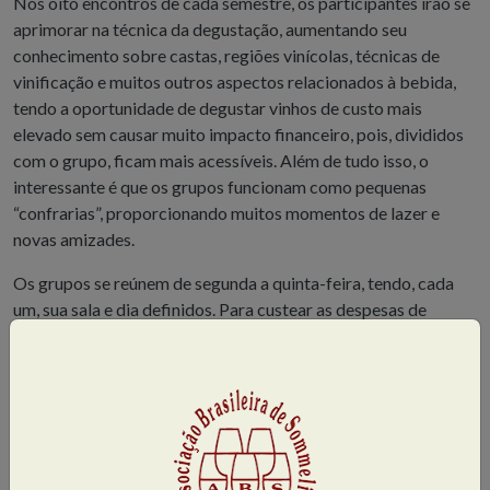
Nos oito encontros de cada semestre, os participantes irão se
aprimorar na técnica da degustação, aumentando seu
conhecimento sobre castas, regiões vinícolas, técnicas de
vinificação e muitos outros aspectos relacionados à bebida,
tendo a oportunidade de degustar vinhos de custo mais
elevado sem causar muito impacto financeiro, pois, divididos
com o grupo, ficam mais acessíveis. Além de tudo isso, o
interessante é que os grupos funcionam como pequenas
“confrarias”, proporcionando muitos momentos de lazer e
novas amizades.
Os grupos se reúnem de segunda a quinta-feira, tendo, cada
um, sua sala e dia definidos. Para custear as despesas de
manutenção (aluguel e limpeza da sala, funcionários e demais
custos administrativos), há uma taxa de inscrição, paga no
início de cada semestre. Os vinhos degustados são comprados
pela ABS, com descontos que podem chegar a 50%, conforme
a importadora, e financiados ao associado em duas ou três
parcelas.