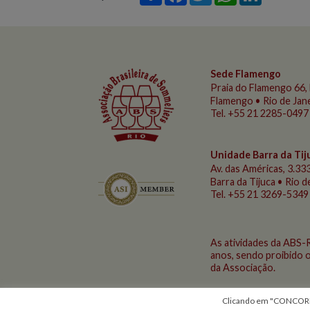
Sede Flamengo
Praia do Flamengo
66, 
Flamengo • Rio de Jan
Tel. +55 21 2285-0497
Unidade Barra da Tij
Av. das Américas, 3.333
Barra da Tijuca • Rio 
Tel. +55 21 3269-5349
As atividades da ABS-
anos, sendo proibido o
da Associação.
Clicando em "CONCORDO"