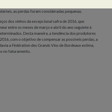
n passaram praticamente incólumes às forças da natureza,
ternes, as perdas foram consideradas pequenas.
reços dos vinhos da excepcional safra de 2016, que
eur entre os meses de março e abril do ano seguinte à
 determinados. Desta maneira, a tendência dos produtores
e 2016, com o objetivo de compensar as possíveis perdas, a
odavia a Fédération des Grands Vins de Bordeaux estima,
os no faturamento.