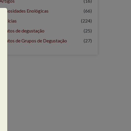
Artigos
(16)
Curiosidades Enológicas
(66)
Notícias
(224)
Relatos de degustação
(25)
Relatos de Grupos de Degustação
(27)