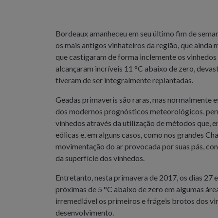
Bordeaux amanheceu em seu último fim de semana
os mais antigos vinhateiros da região, que ainda
que castigaram de forma inclemente os vinhedos
alcançaram incríveis 11 °C abaixo de zero, devas
tiveram de ser integralmente replantadas.
Geadas primaveris são raras, mas normalmente es
dos modernos prognósticos meteorológicos, perm
vinhedos através da utilização de métodos que, en
eólicas e, em alguns casos, como nos grandes Ch
movimentação do ar provocada por suas pás, con
da superfície dos vinhedos.
Entretanto, nesta primavera de 2017, os dias 2
próximas de 5 °C abaixo de zero em algumas áreas
irremediável os primeiros e frágeis brotos dos v
desenvolvimento.