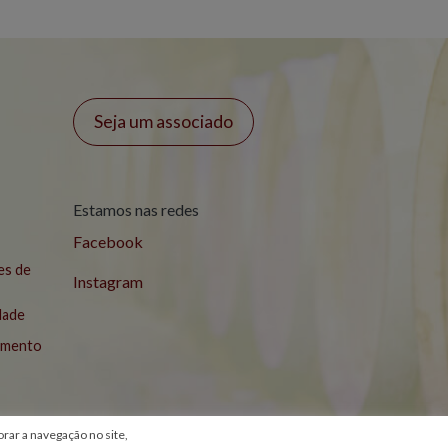
Seja um associado
Estamos nas redes
Facebook
es de
Instagram
idade
lamento
ar a navegação no site,