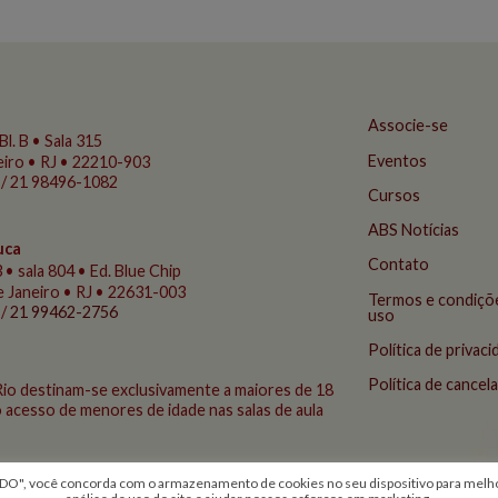
Associe-se
Bl. B • Sala 315
Eventos
eiro • RJ • 22210-903
 / 21 98496-1082
Cursos
ABS Notícias
uca
Contato
 • sala 804 • Ed. Blue Chip
de Janeiro • RJ • 22631-003
Termos e condiçõ
 /
21 99462-2756
uso
Política de privac
Política de cance
Rio destinam-se exclusivamente a maiores de 18
 acesso de menores de idade nas salas de aula
, você concorda com o armazenamento de cookies no seu dispositivo para melhor