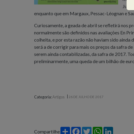
Julie
enquanto que em Margaux, Pessac-Léognan e Sau
Curiosamente, a geada de abril se refletirá nos p
normalmente são definidos nas avaliações En Prim
colheita, e por esta razão não haviam sido ainda
será a de corrigir para mais os preços da safra d
serem ainda contabilizadas, da safra de 2017. T
preliminarmente, uma queda de um bilhão de eur
|
Categoria:
Artigos
26 DE JULHO DE 2017
Share
Facebook
Twitter
WhatsApp
LinkedIn
Compartilhe