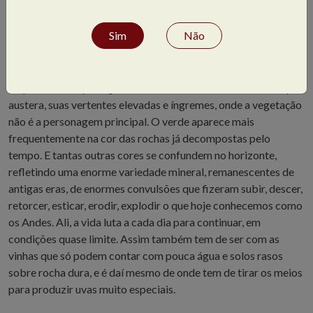
por um dos convidados no texto a seguir:
Sim
Não
Provar uma vertical do vinho chileno Don Melchor foi como
voltar a viajar pelo vale do alto Rio Maipo, nas vizinhanças de
Santiago do Chile. À medida que se avança pelas estradas
empoeiradas, a paisagem se torna mais deslumbrante. Sempre
austera, suas vertentes elevadas e íngremes, onde a vegetação
não é a personagem principal. O verde aparece mais
frequentemente na cor das rochas já decompostas pelo
tempo. E tantas outras cores se confundem no horizonte,
refletindo uma enorme variedade mineral, remanescentes de
antigas eras, de enormes convulsões que fizeram subir, descer,
retorcer, esticar, erodir, explodir o que hoje conhecemos como
os Andes. Ali, a vida luta a cada dia para continuar, em
condições quase limite. Assim também tem de ser com as
vinhas que só podem contar com pouca água e solos rasos
sobre rocha dura, e é daí mesmo de onde tem de tirar os meios
para produzir uvas muito especiais.