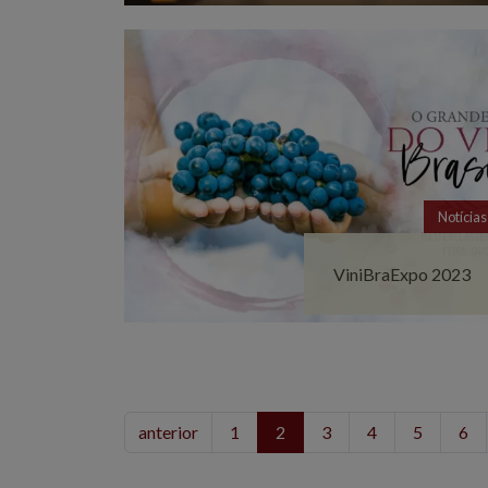
Notícias
ViniBraExpo 2023
anterior
1
2
3
4
5
6