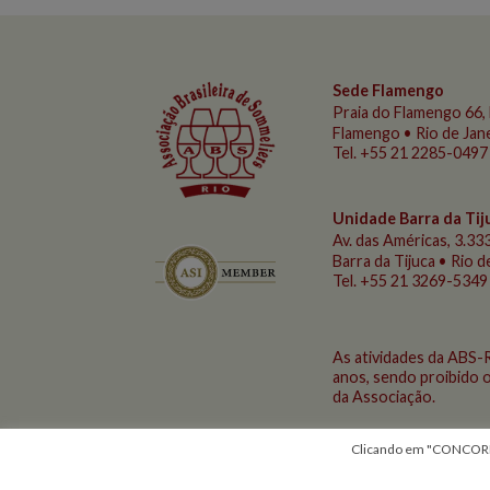
Sede Flamengo
Praia do Flamengo
66, 
Flamengo • Rio de Jan
Tel. +55 21 2285-0497
Unidade Barra da Tij
Av. das Américas, 3.333
Barra da Tijuca • Rio 
Tel. +55 21 3269-5349
As atividades da ABS-
anos, sendo proibido o
da Associação.
Clicando em "CONCORDO"