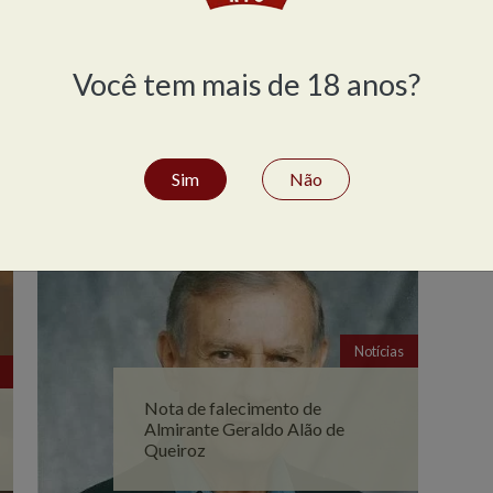
Notícias
Você tem mais de 18 anos?
ABS Rio comemorou seus 40
anos no Hilton Copacabana
Sim
Não
Notícias
Nota de falecimento de
Almirante Geraldo Alão de
Queiroz