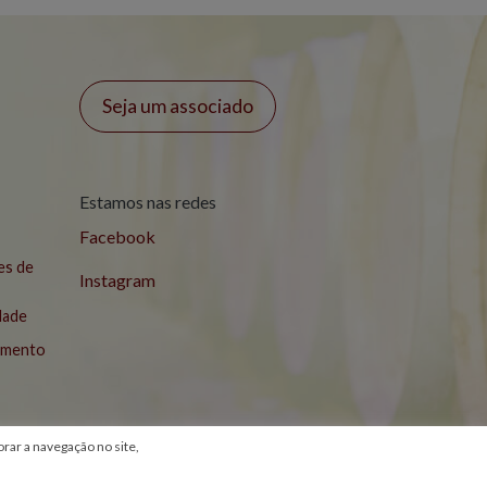
Seja um associado
Estamos nas redes
Facebook
es de
Instagram
idade
lamento
ar a navegação no site,