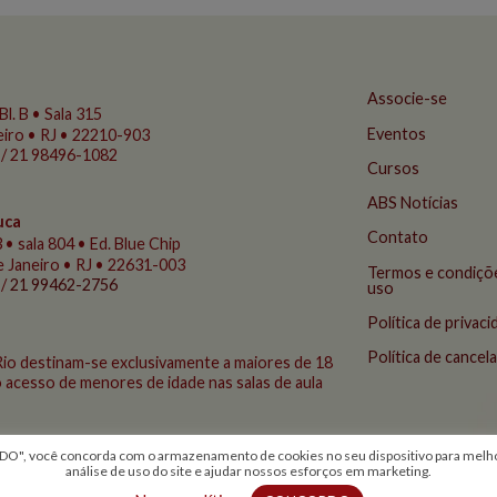
Associe-se
Bl. B • Sala 315
Eventos
eiro • RJ • 22210-903
 / 21 98496-1082
Cursos
ABS Notícias
uca
Contato
 • sala 804 • Ed. Blue Chip
de Janeiro • RJ • 22631-003
Termos e condiçõ
 /
21 99462-2756
uso
Política de privac
Política de cance
Rio destinam-se exclusivamente a maiores de 18
 acesso de menores de idade nas salas de aula
, você concorda com o armazenamento de cookies no seu dispositivo para melhor
análise de uso do site e ajudar nossos esforços em marketing.
© 2026 Todos os direitos reservados - ABS Rio
criação Conceito Comunicação Integrada