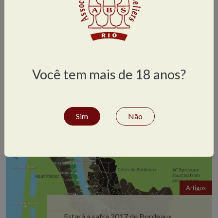
Artigos
A ceo da krug diz: parem de beber
champagne numa flute
Você tem mais de 18 anos?
Sim
Não
Artigos
Estará a safra 2017 de Bordeaux