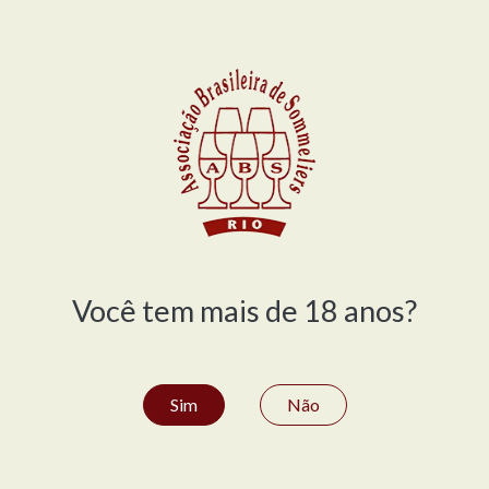
le / Cantu
o de Módena – Acetaia La Bonissima / Zona Sul
do dos vinhos
Você tem mais de 18 anos?
dmiradas do mundo - Barra
Sim
Não