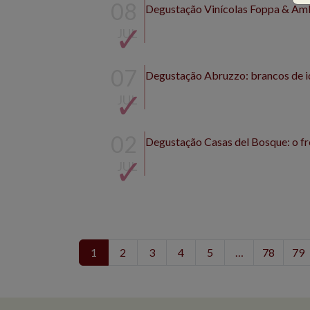
08
Degustação Vinícolas Foppa & Amb
JUL
07
Degustação Abruzzo: brancos de 
JUL
02
Degustação Casas del Bosque: o fr
JUL
1
2
3
4
5
…
78
79