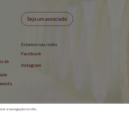
Seja um associado
Estamos nas redes
Facebook
es de
Instagram
idade
lamento
ar a navegação no site,