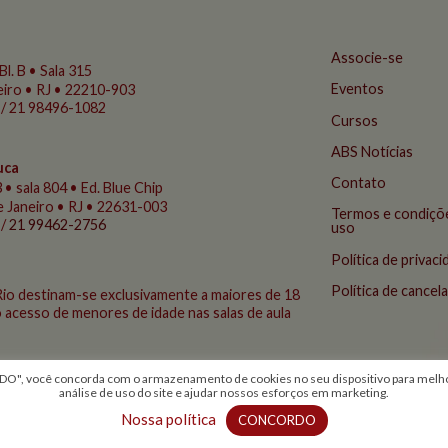
Associe-se
Bl. B • Sala 315
Eventos
eiro • RJ • 22210-903
 / 21 98496-1082
Cursos
ABS Notícias
uca
Contato
 • sala 804 • Ed. Blue Chip
de Janeiro • RJ • 22631-003
Termos e condiçõ
 /
21 99462-2756
uso
Política de privac
Política de cance
Rio destinam-se exclusivamente a maiores de 18
 acesso de menores de idade nas salas de aula
, você concorda com o armazenamento de cookies no seu dispositivo para melhor
análise de uso do site e ajudar nossos esforços em marketing.
© 2026 Todos os direitos reservados - ABS Rio
criação Conceito Comunicação Integrada
Nossa política
CONCORDO