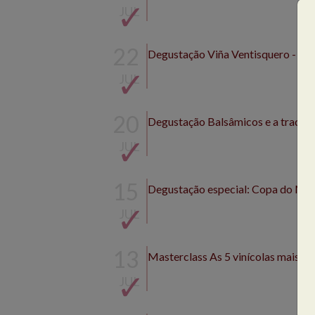
JUL
22
Degustação Viña Ventisquero - Chi
JUL
20
Degustação Balsâmicos e a tradiçã
JUL
15
Degustação especial: Copa do Mun
JUL
13
Masterclass As 5 vinícolas mais a
JUL