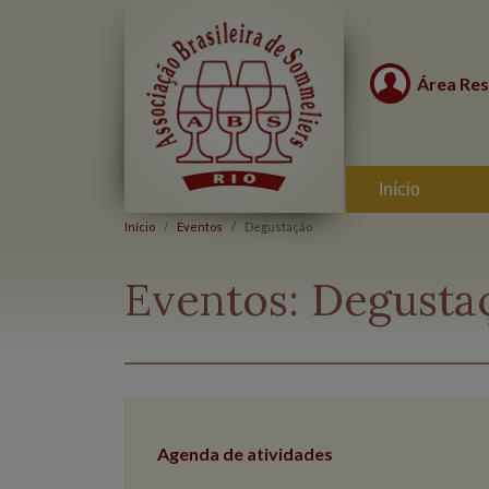
Área Res
Início
Início
Eventos
Degustação
Eventos:
Degusta
Agenda de atividades