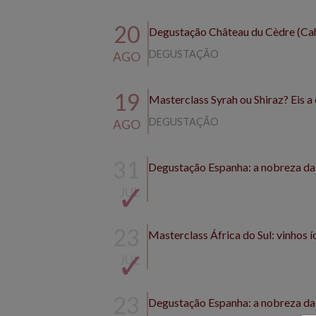
20
Degustação Château du Cèdre (Caho
DEGUSTAÇÃO
AGO
19
Masterclass Syrah ou Shiraz? Eis a
DEGUSTAÇÃO
AGO
31
Degustação Espanha: a nobreza da r
JUL
23
Masterclass África do Sul: vinhos 
JUL
23
Degustação Espanha: a nobreza da r