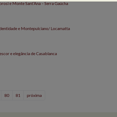
rosi e Monte Sant’Ana – Serra Gaúcha
identidade e Montepulciano/ Locamatta
escor e elegância de Casablanca
80
81
próxima