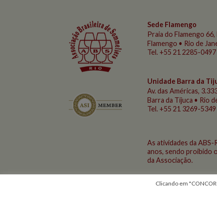
Sede Flamengo
Praia do Flamengo
66, 
Flamengo • Rio de Jan
Tel. +55 21 2285-0497
Unidade Barra da Tij
Av. das Américas, 3.333
Barra da Tijuca • Rio 
Tel. +55 21 3269-5349
As atividades da ABS-
anos, sendo proibido o
da Associação.
Clicando em "CONCORDO"
Aguarde...