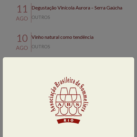
11
Degustação Vinícola Aurora – Serra Gaúcha
OUTROS
AGO
10
Vinho natural como tendência
OUTROS
AGO
06
Masterclass A vitivinicultura na Serra
Fluminense
AGO
1
2
3
4
5
…
7
8
9
10
próxima