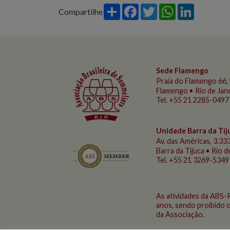
Share
Facebook
Twitter
WhatsApp
LinkedIn
Compartilhe
Sede Flamengo
Praia do Flamengo
66, 
Flamengo • Rio de Jan
Tel. +55 21 2285-0497
Unidade Barra da Tij
Av. das Américas, 3.333
Barra da Tijuca • Rio 
Tel. +55 21 3269-5349
As atividades da ABS-
anos, sendo proibido o
da Associação.