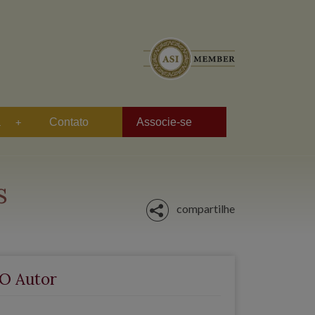
a
Contato
Associe-se
s
compartilhe
O Autor