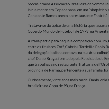
recém-criada Associação Brasileira de Sommelier
inicialmente em Copacabana, em um “simpático 
Constante Ramos anexo ao restaurante Enotria”.
Tratava-se do ápice de uma história que nascera 
Copa do Mundo de Futebol, de 1978, na Argentin
A Itália participara naquela competição com um g
entre os titulares Zoff, Cabrini, Tardelli e Paolo 
da delegação italiana contava, na sua área culiná
chef Danio Braga, formado pela Faculdade de En
que trabalhava no restaurante Trattoria dell’Orol
província de Parma, pertencente à sua família, há 
Curiosamente, vinte anos mais tarde, Danio viria
brasileira na Copa de 98, na França.