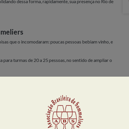
olidando dessa forma, rapidamente, sua presença no Rio de
mmeliers
 coisas que o incomodaram: poucas pessoas bebiam vinho, e
ula para turmas de 20 a 25 pessoas, no sentido de ampliar o
Associação Brasileira de Sommeliers, que estreou com o
Sommelier, para o qual arregimentou e educou como
iro Edson Lencastre. Depois, a bartender Deise Novakoski,
orna, e o engenheiro Fernando Miranda.
 1983, e sua continuação, de setembro a novembro do