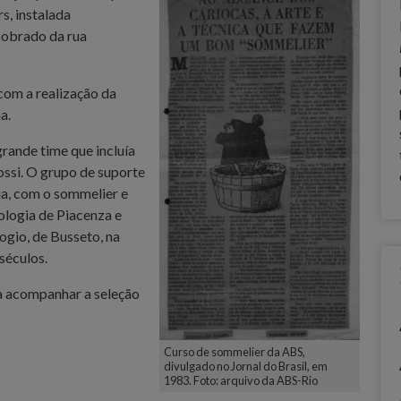
s, instalada
sobrado da rua
com a realização da
a.
rande time que incluía
Rossi. O grupo de suporte
ria, com o sommelier e
ologia de Piacenza e
ogio, de Busseto, na
séculos.
 a acompanhar a seleção
Curso de sommelier da ABS,
divulgado no Jornal do Brasil, em
1983. Foto: arquivo da ABS-Rio