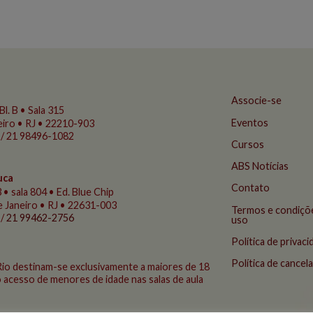
Associe-se
Bl. B • Sala 315
Eventos
eiro • RJ • 22210-903
 / 21 98496-1082
Cursos
ABS Notícias
uca
Contato
 • sala 804 • Ed. Blue Chip
de Janeiro • RJ • 22631-003
Termos e condiçõ
 /
21 99462-2756
uso
Política de privac
Política de cance
Rio destinam-se exclusivamente a maiores de 18
 acesso de menores de idade nas salas de aula