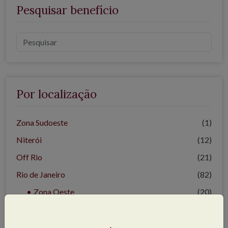
Pesquisar benefício
Por localização
Zona Sudoeste
(1)
Niterói
(12)
Off Rio
(21)
Rio de Janeiro
(82)
Zona Oeste
(20)
Centro
(5)
Zona Norte
(16)