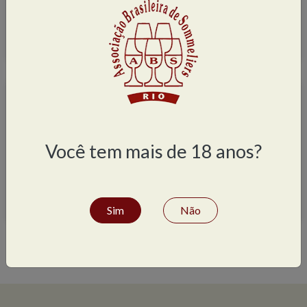
Zona Sul
(39)
Área de atuação
Hotel ou pousada
(12)
Você tem mais de 18 anos?
Restaurante
(59)
Vinhos
(44)
Sim
Não