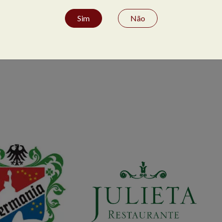
Sim
Não