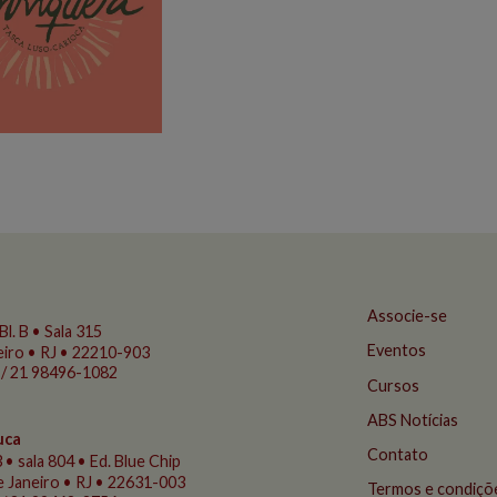
Associe-se
Bl. B • Sala 315
Eventos
eiro • RJ • 22210-903
 / 21 98496-1082
Cursos
ABS Notícias
uca
Contato
 • sala 804 • Ed. Blue Chip
de Janeiro • RJ • 22631-003
Termos e condiçõ