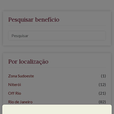
Pesquisar benefício
Por localização
Zona Sudoeste
(1)
Niterói
(12)
Off Rio
(21)
Rio de Janeiro
(82)
Zona Oeste
(20)