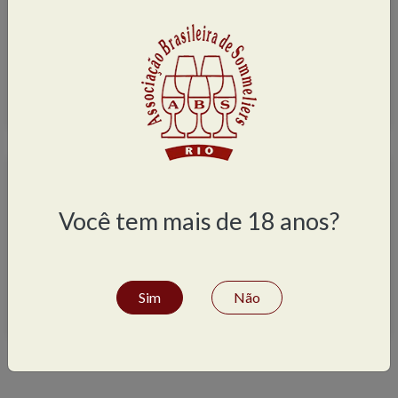
Centro
(5)
Zona Norte
(16)
Zona Sul
(39)
Área de atuação
Você tem mais de 18 anos?
Hotel ou pousada
(12)
Restaurante
(59)
Vinhos
(44)
Sim
Não