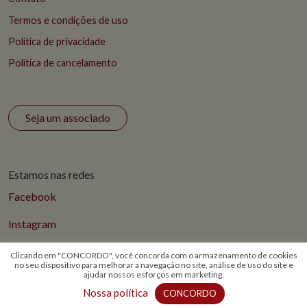
Termos e condições de uso
Política de privacidade
Política de cancelamento
Seja um associado
Estamos nas redes
Facebook
Instagram
Clicando em "CONCORDO", você concorda com o armazenamento de cookies
no seu dispositivo para melhorar a navegação no site, análise de uso do site e
ajudar nossos esforços em marketing.
© 2026 Todos os direitos reservados - ABS Rio
Nossa política
CONCORDO
Aguarde...