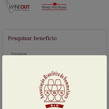
Pesquisar benefício
Por localização
Zona Sudoeste
(1)
Niterói
(12)
Off Rio
(21)