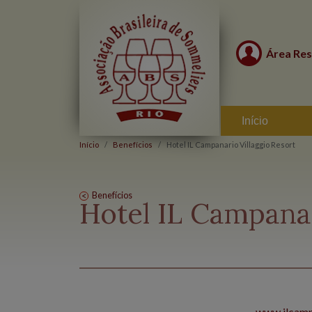
Área Res
Início
Início
Benefícios
Hotel IL Campanario Villaggio Resort
Benefícios
Hotel IL Campanar
www.ilcamp