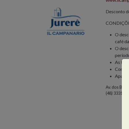
Desconto de
CONDIÇÕE
O desc
café d
O desco
períod
As tar
Condiç
Apartam
Av. dos Búzi
(48) 3331-7