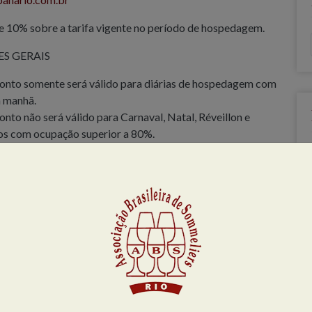
 10% sobre a tarifa vigente no período de hospedagem.
S GERAIS
onto somente será válido para diárias de hospedagem com
a manhã.
nto não será válido para Carnaval, Natal, Réveillon e
os com ocupação superior a 80%.
ifas com desconto não são comissionáveis.
ões não aplicáveis para grupos.
entos sujeitos à disponibilidade.
os 1760 – Florianópolis – SC
200 ou 3261 6000 –
reservas@jurere.com.br