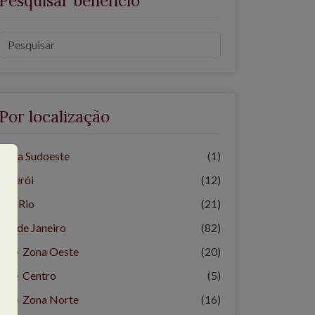
Pesquisar benefício
Por localização
Zona Sudoeste
(1)
Niterói
(12)
Off Rio
(21)
Rio de Janeiro
(82)
Zona Oeste
(20)
Centro
(5)
Zona Norte
(16)