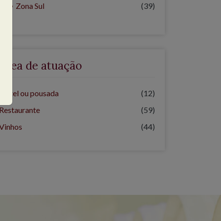
Zona Sul
(39)
Área de atuação
Hotel ou pousada
(12)
Restaurante
(59)
Vinhos
(44)