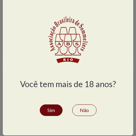
Rio de Janeiro
(82)
Zona Oeste
(20)
Centro
(5)
Zona Norte
(16)
Zona Sul
(39)
Área de atuação
Você tem mais de 18 anos?
Hotel ou pousada
(12)
Restaurante
(59)
Sim
Não
Vinhos
(44)