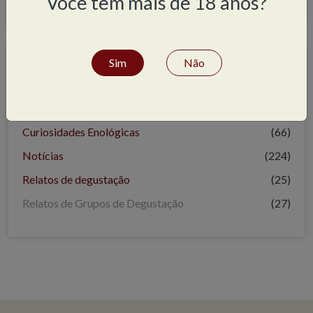
Você tem mais de 18 anos?
Sim
Não
Categorias
Artigos
(16)
Curiosidades Enológicas
(66)
Notícias
(224)
Relatos de degustação
(25)
Relatos de Grupos de Degustação
(27)