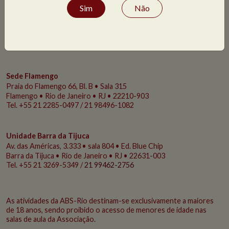
Sim
Não
Sede Flamengo
Praia do Flamengo
66, Bl. B • Sala 315
Flamengo • Rio de Janeiro • RJ • 22210-903
Tel. +55 21 2285-0497 / 21 98496-1082
Unidade Barra da Tijuca
Av. das Américas, 3.333 • sala 804 • Ed. Blue Chip
Barra da Tijuca • Rio de Janeiro • RJ • 22631-003
Tel. +55 21 3269-5349 /
21 99462-2756
As atividades da ABS-Rio destinam-se exclusivamente a maiores
de 18 anos, sendo proibido o acesso de menores de idade nas
salas de aula da Associação.