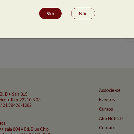
Sim
Não
Associe-se
Bl. B • Sala 315
Eventos
eiro • RJ • 22210-903
 / 21 98496-1082
Cursos
ABS Notícias
uca
Contato
 • sala 804 • Ed. Blue Chip