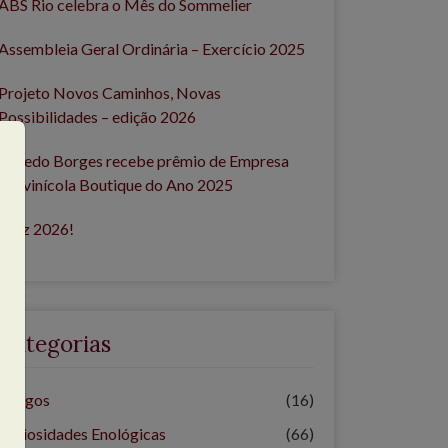
ABS Rio celebra o Mês do Sommelier
Assembleia Geral Ordinária – Exercício 2025
Projeto Novos Caminhos, Novas
Possibilidades – edição 2026
Penedo Borges recebe prêmio de Empresa
Vitivinícola Boutique do Ano 2025
Feliz 2026!
Categorias
Artigos
(16)
Curiosidades Enológicas
(66)