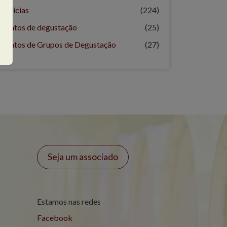
Notícias
(224)
Relatos de degustação
(25)
Relatos de Grupos de Degustação
(27)
Seja um associado
Estamos nas redes
Facebook