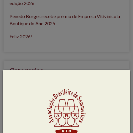
edição 2026
Penedo Borges recebe prêmio de Empresa Vitivinícola
Boutique do Ano 2025
Feliz 2026!
Categorias
Artigos
(16)
Curiosidades Enológicas
(66)
Notícias
(224)
Relatos de degustação
(25)
Relatos de Grupos de Degustação
(27)