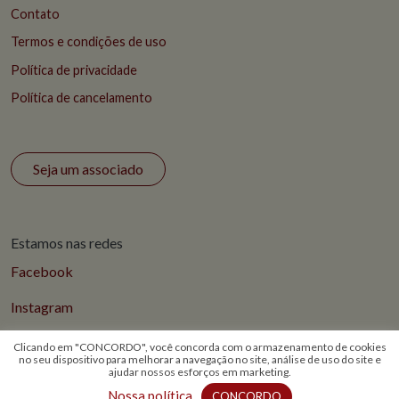
Contato
Termos e condições de uso
Política de privacidade
Política de cancelamento
Seja um associado
Estamos nas redes
Facebook
Instagram
Clicando em "CONCORDO", você concorda com o armazenamento de cookies
no seu dispositivo para melhorar a navegação no site, análise de uso do site e
ajudar nossos esforços em marketing.
© 2026 Todos os direitos reservados - ABS Rio
Nossa política
CONCORDO
Aguarde...