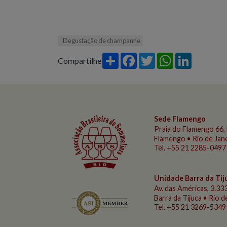
Degustação de champanhe
Share
Facebook
Twitter
WhatsApp
LinkedIn
Compartilhe
Sede Flamengo
Praia do Flamengo
66, 
Flamengo • Rio de Jan
Tel. +55 21 2285-0497
Unidade Barra da Tij
Av. das Américas, 3.333
Barra da Tijuca • Rio 
Tel. +55 21 3269-5349