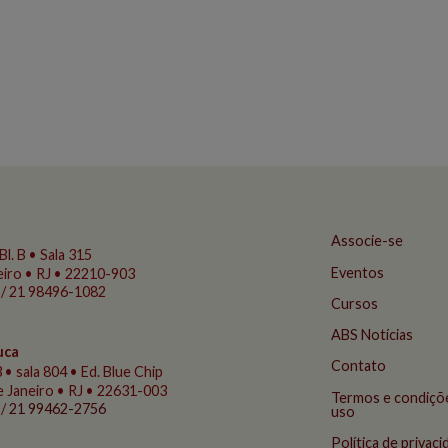
Associe-se
Bl. B • Sala 315
Eventos
eiro • RJ • 22210-903
 / 21 98496-1082
Cursos
ABS Notícias
uca
Contato
 • sala 804 • Ed. Blue Chip
de Janeiro • RJ • 22631-003
Termos e condiçõ
 /
21 99462-2756
uso
Política de privac