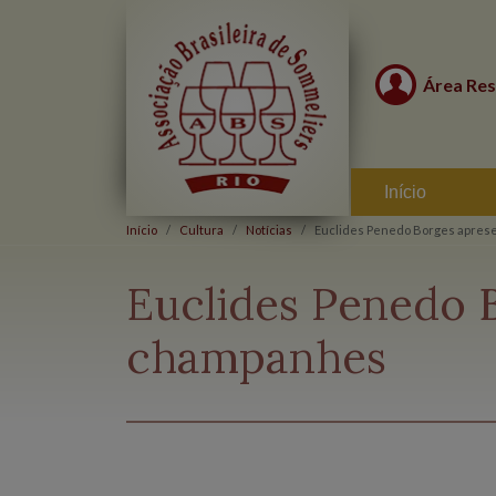
Área Res
Início
Início
Cultura
Notícias
Euclides Penedo Borges apres
Euclides Penedo 
champanhes