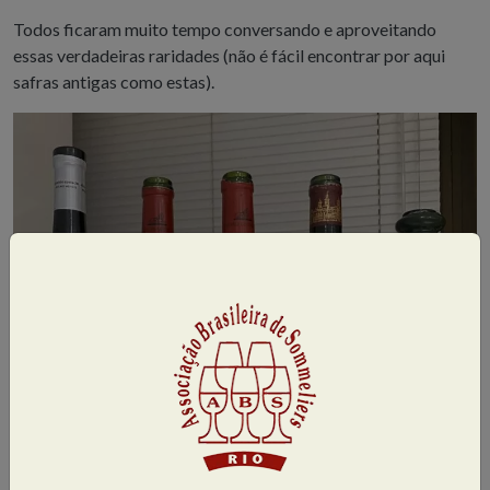
Todos ficaram muito tempo conversando e aproveitando
essas verdadeiras raridades (não é fácil encontrar por aqui
safras antigas como estas).