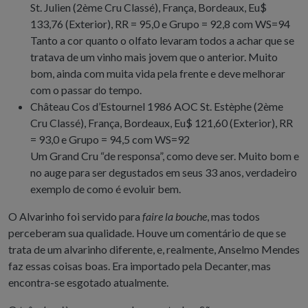
St. Julien (2ème Cru Classé), França, Bordeaux, Eu$
133,76 (Exterior), RR = 95,0 e Grupo = 92,8 com WS=94
Tanto a cor quanto o olfato levaram todos a achar que se
tratava de um vinho mais jovem que o anterior. Muito
bom, ainda com muita vida pela frente e deve melhorar
com o passar do tempo.
Château Cos d’Estournel 1986 AOC St. Estèphe (2ème
Cru Classé), França, Bordeaux, Eu$ 121,60 (Exterior), RR
= 93,0 e Grupo = 94,5 com WS=92
Um Grand Cru “de responsa”, como deve ser. Muito bom e
no auge para ser degustados em seus 33 anos, verdadeiro
exemplo de como é evoluir bem.
O Alvarinho foi servido para
faire la bouche
, mas todos
perceberam sua qualidade. Houve um comentário de que se
trata de um alvarinho diferente, e, realmente, Anselmo Mendes
faz essas coisas boas. Era importado pela Decanter, mas
encontra-se esgotado atualmente.