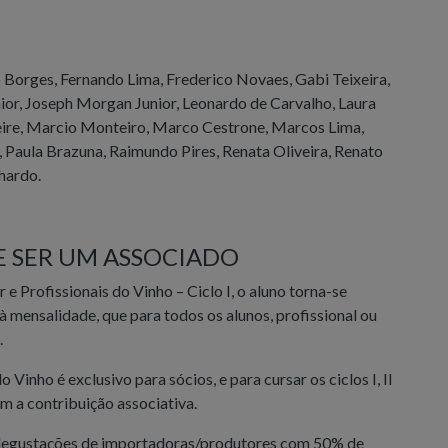
o Borges, Fernando Lima, Frederico Novaes, Gabi Teixeira,
ior, Joseph Morgan Junior, Leonardo de Carvalho, Laura
Freire, Marcio Monteiro, Marco Cestrone, Marcos Lima,
 Paula Brazuna, Raimundo Pires, Renata Oliveira, Renato
hardo.
E SER UM ASSOCIADO
 Profissionais do Vinho – Ciclo I, o aluno torna-se
 mensalidade, que para todos os alunos, profissional ou
.
inho é exclusivo para sócios, e para cursar os ciclos I, II
om a contribuição associativa.
e degustações de importadoras/produtores com 50% de