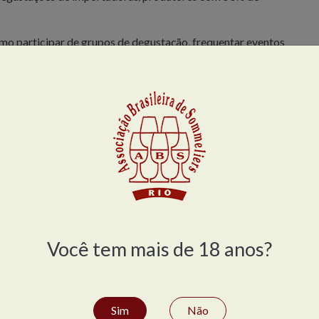
omo participar de grupos de degustação, frequentar eventos
vários estabelecimentos credenciados.
nter-se associado, basta cancelar a assinatura através do
ar seu desligamento à ABS Rio (pelo e-mail
abs@abs-
.
OFISSIONAL
ado de aprovação aos alunos que obtiverem média 6,0 ou
participação de pelo menos 75% das aulas.
Você tem mais de 18 anos?
 Diploma de Sommelier Profissional, emitido pela ABS Rio.
membro ativo da
Association de la Sommelierie Internationale
,
volveu padrões uniformes de conhecimento e ética para
Sim
Não
suas organizações membro possa legitimamente se