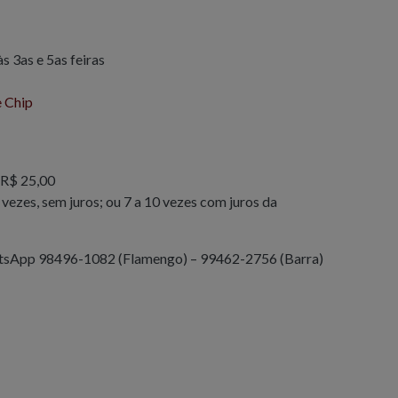
 às 3
as e 5
as feiras
e Chip
 R$ 25,00
vezes, sem juros; ou 7 a 10 vezes com juros da
sApp 98496-1082 (Flamengo) – 99462-2756 (Barra)