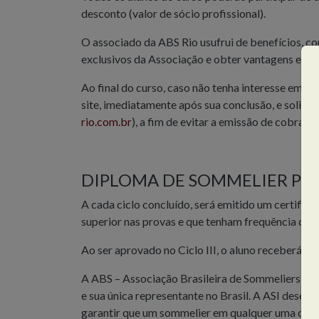
desconto (valor de sócio profissional).
O associado da ABS Rio usufrui de benefícios, c
exclusivos da Associação e obter vantagens em 
Ao final do curso, caso não tenha interesse em ma
site, imediatamente após sua conclusão, e solicit
rio.com.br
), a fim de evitar a emissão de cobrança
DIPLOMA DE SOMMELIER PR
A cada ciclo concluído, será emitido um certific
superior nas provas e que tenham frequência de 
Ao ser aprovado no Ciclo III, o aluno receberá o
A ABS – Associação Brasileira de Sommeliers é 
e sua única representante no Brasil. A ASI desen
garantir que um sommelier em qualquer uma de 