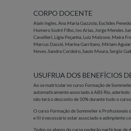
CORPO DOCENTE
Alain Ingles, Ana Maria Gazzola, Euclides Pened
Homero Sodré Filho, Ivo Arias, Jorge Mendes Jun
Cavallieri, Ligia Peçanha, Luiz Malzone, Maira 
Marcus Dassié, Marina Garritano, Miriam Aguiar,
Neves, Sandra Cordeiro, Saulo Moura, Sergio Gal
USUFRUA DOS BENEFÍCIOS D
Ao se matricular no curso Formação de Sommelier e
automaticamente associado à ABS Rio, aderindo à
não terá o desconto de 50% durante todo o curso
O curso Formação de Sommelier e Profissionais do V
e III é necessário estar associado e adimplente c
Todos os alunos do curso poderão participar d