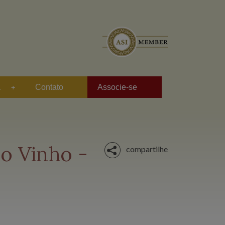
a
Contato
Associe-se
o Vinho -
compartilhe