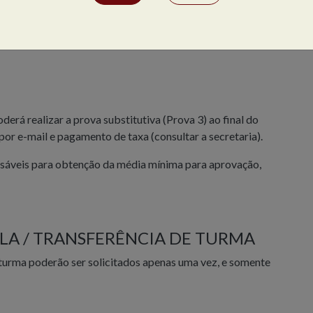
ternacional.
i.info/about-asi/
erá realizar a prova substitutiva (Prova 3) ao final do
por e-mail e pagamento de taxa (consultar a secretaria).
ensáveis para obtenção da média mínima para aprovação,
A / TRANSFERÊNCIA DE TURMA
 turma poderão ser solicitados apenas uma vez, e somente