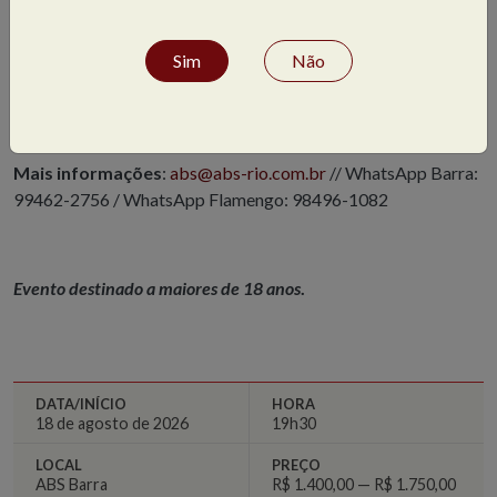
Taxa de inscrição
: R$25,00
Sim
Não
Inclui
: 8 aulas; degustação de 16 vinhos; fichas de degustação;
apresentações das aulas em formato PDF; certificado de
participação.
Mais informações
:
abs@abs-rio.com.br
// WhatsApp Barra:
99462-2756 / WhatsApp Flamengo: 98496-1082
Evento destinado a maiores de 18 anos
.
DATA/INÍCIO
HORA
18 de agosto de 2026
19h30
LOCAL
PREÇO
ABS Barra
R$ 1.400,00 — R$ 1.750,00