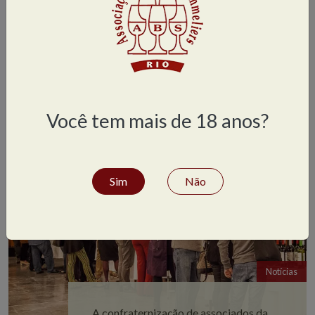
Notícias
X Concurso Regional de Sommeliers
Você tem mais de 18 anos?
Sim
Não
Notícias
A confraternização de associados da