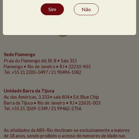
Sim
Não
Sede Flamengo
Praia do Flamengo
66, Bl. B • Sala 315
Flamengo • Rio de Janeiro • RJ • 22210-903
Tel. +55 21 2285-0497 / 21 98496-1082
Unidade Barra da Tijuca
Av. das Américas, 3.333 • sala 804 • Ed. Blue Chip
Barra da Tijuca • Rio de Janeiro • RJ • 22631-003
Tel. +55 21 3269-5349 /
21 99462-2756
As atividades da ABS-Rio destinam-se exclusivamente a maiores
de 18 anos, sendo proibido o acesso de menores de idade nas