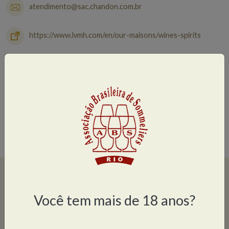
atendimento@sac.chandon.com.br
https://www.lvmh.com/en/our-maisons/wines-spirits
Avenida Brasil, 1814 – Jardins – São Paulo/SP 01430-001
Brasil
Share
Facebook
Twitter
WhatsApp
LinkedIn
Compartilhe
Você tem mais de 18 anos?