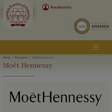
Área Restrita
Início
Parceiros
Moët Hennessy
Parceiros
Moët Hennessy