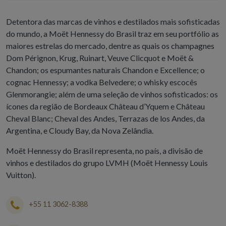
Detentora das marcas de vinhos e destilados mais sofisticadas
do mundo, a Moët Hennessy do Brasil traz em seu portfólio as
maiores estrelas do mercado, dentre as quais os champagnes
Dom Pérignon, Krug, Ruinart, Veuve Clicquot e Moët &
Chandon; os espumantes naturais Chandon e Excellence; o
cognac Hennessy; a vodka Belvedere; o whisky escocês
Glenmorangie; além de uma seleção de vinhos sofisticados: os
ícones da região de Bordeaux Château d’Yquem e Château
Cheval Blanc; Cheval des Andes, Terrazas de los Andes, da
Argentina, e Cloudy Bay, da Nova Zelândia.
Moët Hennessy do Brasil representa, no país, a divisão de
vinhos e destilados do grupo LVMH (Moët Hennessy Louis
Vuitton).
+55 11 3062-8388