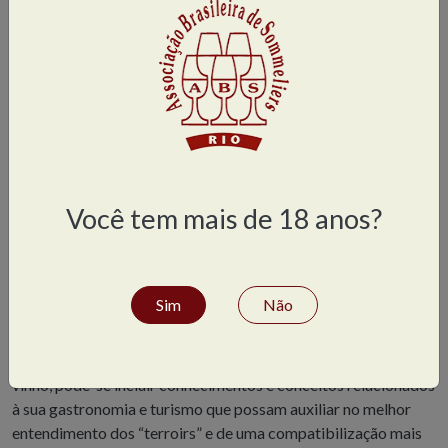
harmonizações.
✔
Destilados do mundo: Aquavit, Arak, Pisco
✔
Tequila e Mescal
✔
Vodka
✔
Gin
✔
Rum
Você tem mais de 18 anos?
✔
Charutos
✔
Coquetéis IBA – Unforgetables e Contemporary.
Sim
Não
Para cada um dos países, além dos aspectos inerentes ao
vinho, pode-se incluir conhecimentos e conceitos relacionados
à sua gastronomia e turismo que possam auxiliar no melhor
entendimento dos “terroirs” e de uma compatibilização mais