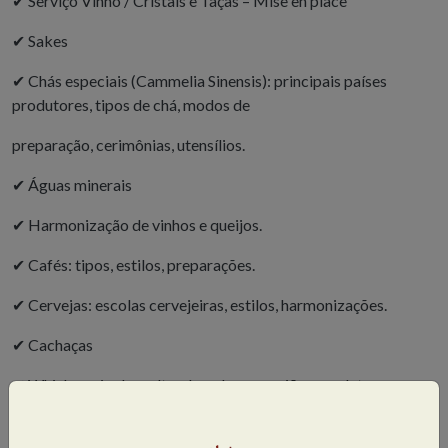
✔
Serviço Vinho / Cristais e Taças – Mise en place
✔
Sakes
✔
Chás especiais (Cammelia Sinensis): principais países
produtores, tipos de chá, modos de
preparação, cerimônias, utensílios.
✔
Águas minerais
✔
Harmonização de vinhos e queijos.
✔
Cafés: tipos, estilos, preparações.
✔
Cervejas: escolas cervejeiras, estilos, harmonizações.
✔
Cachaças
✔
Whiskys, single malts e bourbons: regiões produtoras,
estilos, matérias-primas,