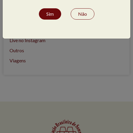
Tipos de evento
Sim
Não
Concursos
Degustação
Live no Instagram
Outros
Viagens