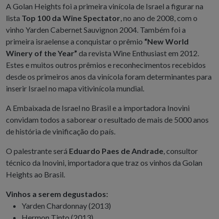
A Golan Heights foi a primeira vinícola de
Israel
a figurar na
lista
Top 100 da Wine Spectator
, no ano de 2008, com o
vinho Yarden Cabernet Sauvignon 2004. Também foi a
primeira israelense a conquistar o prêmio
“New World
Winery of the Year”
da revista Wine Enthusiast em 2012.
Estes e muitos outros prêmios e reconhecimentos recebidos
desde os primeiros anos da vinícola foram determinantes para
inserir
Israel
no mapa vitivinícola mundial.
A Embaixada de
Israel
no Brasil e a importadora Inovini
convidam todos a saborear o resultado de mais de 5000 anos
de história de vinificação do país.
O palestrante será
Eduardo Paes de Andrade
, consultor
técnico da Inovini, importadora que traz os vinhos da Golan
Heights ao Brasil.
Vinhos a serem degustados:
Yarden Chardonnay (2013)
Hermon Tinto (2013)