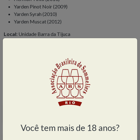
Yarden Pinot Noir (2009)
Yarden Syrah (2010)
Yarden Muscat (2012)
Local:
Unidade Barra da Tijuca
Data:
10 de junho
Horário:
19h30
Preço:
R$ 50,00
Share
Facebook
Twitter
WhatsApp
LinkedIn
Compartilhe
Agenda de atividades
Você tem mais de 18 anos?