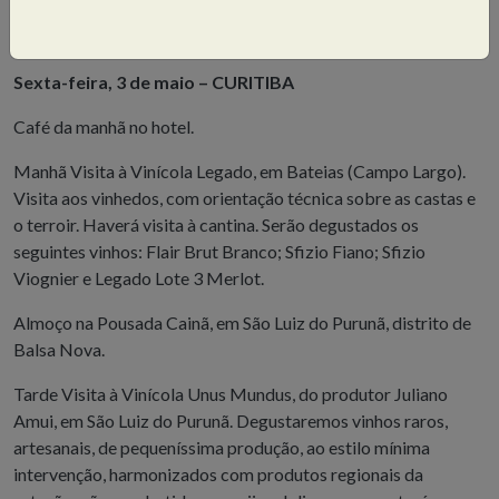
Sexta-feira, 3 de maio – CURITIBA
Café da manhã no hotel.
Manhã Visita à Vinícola Legado, em Bateias (Campo Largo).
Visita aos vinhedos, com orientação técnica sobre as castas e
o terroir. Haverá visita à cantina. Serão degustados os
seguintes vinhos: Flair Brut Branco; Sfizio Fiano; Sfizio
Viognier e Legado Lote 3 Merlot.
Almoço na Pousada Cainã, em São Luiz do Purunã, distrito de
Balsa Nova.
Tarde Visita à Vinícola Unus Mundus, do produtor Juliano
Amui, em São Luiz do Purunã. Degustaremos vinhos raros,
artesanais, de pequeníssima produção, ao estilo mínima
intervenção, harmonizados com produtos regionais da