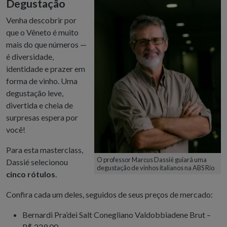
Degustação
Venha descobrir por
que o Vêneto é muito
mais do que números —
é diversidade,
identidade e prazer em
forma de vinho. Uma
degustação leve,
divertida e cheia de
surpresas espera por
você!
Para esta masterclass,
O professor Marcus Dassié guiará uma
Dassié selecionou
degustação de vinhos italianos na ABS Rio
cinco rótulos
.
Confira cada um deles, seguidos de seus preços de mercado:
Bernardi Pra’dei Salt Conegliano Valdobbiadene Brut –
R$ 229,00