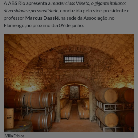
A ABS Rio apresenta a
masterclass Vêneto, o gigante italiano:
diversidade e personalidade
, conduzida pelo vice-presidente e
professor
Marcus Dassié
, na sede da Associação, no
Flamengo, no próximo dia 09 de junho.
Villa Erbice