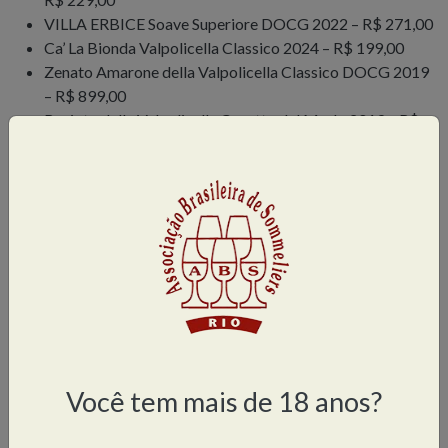
VILLA ERBICE Soave Superiore DOCG 2022 – R$ 271,00
Ca’ La Bionda Valpolicella Classico 2024 – R$ 199,00
Zenato Amarone della Valpolicella Classico DOCG 2019
– R$ 899,00
Recioto della Valpolicella Casotto del Merlo 2019 – R$
536,00
Você tem mais de 18 anos?