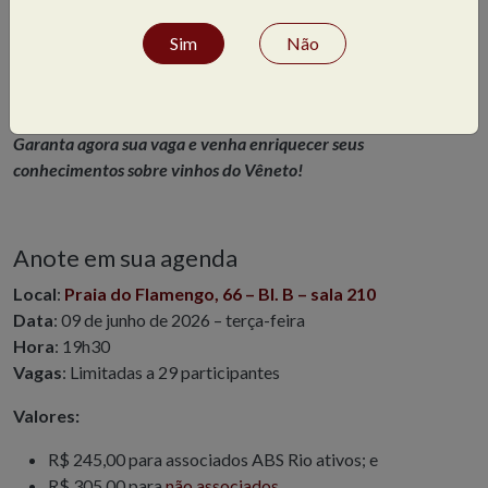
Sim
Não
Garanta agora sua vaga e venha enriquecer seus
conhecimentos sobre vinhos do Vêneto!
Anote em sua agenda
Local
:
Praia do Flamengo, 66 – Bl. B – sala 210
Data
: 09 de junho de 2026 – terça-feira
Hora
: 19h30
Vagas
: Limitadas a 29 participantes
Valores:
R$ 245,00 para associados ABS Rio ativos; e
R$ 305,00 para
não associados
.