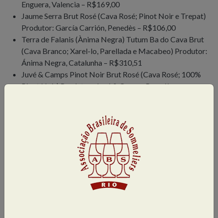
Enguera, Valencia – R$169,00
Jaume Serra Brut Rosé (Cava Rosé; Pinot Noir e Trepat)
Produtor: García Carrión, Penedès – R$106,00
Terra de Falanis (Ànima Negra) Tutum Ba do Cava Brut
(Cava Branco; Xarel-lo, Parellada e Macabeo) Produtor:
Ánima Negra, Catalunha – R$310,51
Juvé & Camps Pinot Noir Brut Rosé (Cava Rosé; 100%
Pinot Noir) Produtor: Juvé & Camps, Penedès –
R$247,00
Segura Viudas Reserva Heredad Brut (Cava Branco;
Macabeo e Parellada) Produtor: Segura Viudas, Penedès
– R$ 334,00