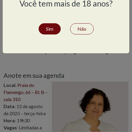
Você tem mais de 18 anos?
Sim
Não
Vamos celebrar! Não perca tempo e garanta a sua vaga.
Anote em sua agenda
Local
:
Praia do
Flamengo, 66 – Bl. B –
sala 310
Data
: 12 de agosto
de 2025 – terça-feira
Hora
: 19h30
Vagas
: Limitadas a