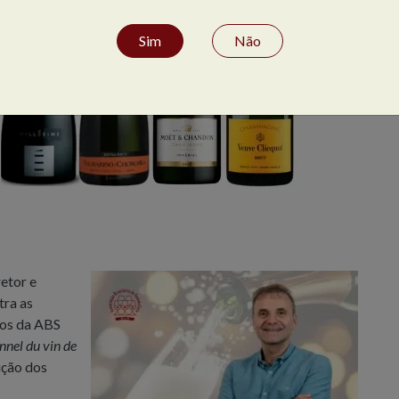
Sim
Não
etor e
tra as
sos da ABS
nnel du vin de
ução dos