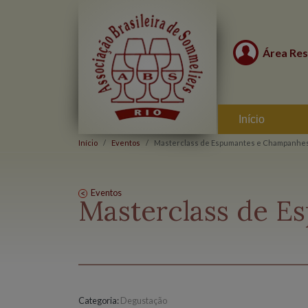
Área Res
Início
Início
Eventos
Masterclass de Espumantes e Champanhe
Eventos
Masterclass de 
Categoria:
Degustação