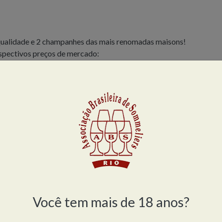
qualidade e 2 champanhes das mais renomadas maisons!
spectivos preços de mercado:
$ 192,00
s – R$ 169,00
andeira – R$ 215,00
eira – R$ 213,00
00
cos e Chandon Extra Brut Blanc de Noir!
Você tem mais de 18 anos?