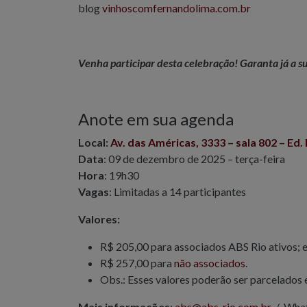
blog
vinhoscomfernandolima.com.br
Venha participar desta celebração! Garanta já a s
Anote em sua agenda
Local:
Av. das Américas, 3333
–
sala 802 – Ed.
Data
: 09 de dezembro de 2025 – terça-feira
Hora
: 19h30
Vagas
: Limitadas a 14 participantes
Valores:
R$ 205,00 para associados ABS Rio ativos; 
R$ 257,00 para
não associados
.
Obs.: Esses valores poderão ser parcelados e
Mais informações
:
abs@abs-rio.com.br
/ What