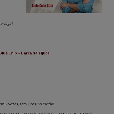
ua vaga!
 Blue Chip – Barra da Tijuca
e
m 2 vezes, sem juros, no cartão.
sApp 98496-1082 (Flamengo) – 99462-2756 (Barra)