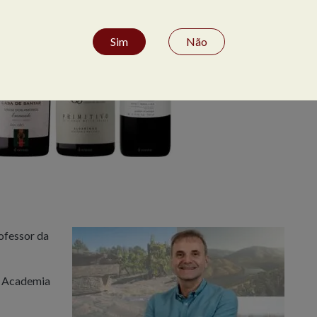
Sim
Não
ofessor da
a Academia