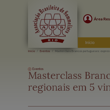
Área Res
Início
Início
Eventos
Masterclass Brancos portugueses: express
Eventos
Masterclass Bran
regionais em 5 vi