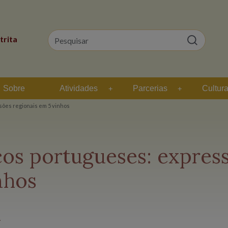
trita
Sobre
Atividades
Parcerias
Cultur
ões regionais em 5 vinhos
cos portugueses: expres
nhos