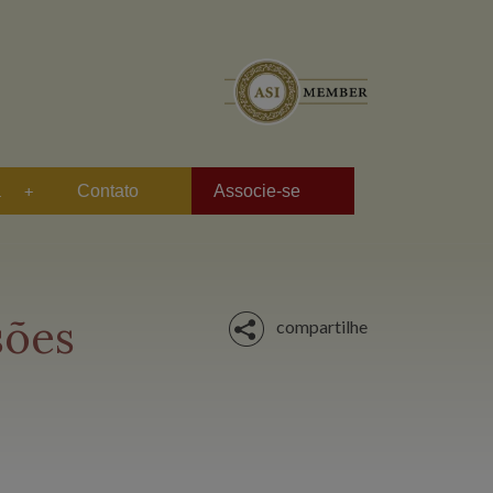
a
Contato
Associe-se
sões
compartilhe