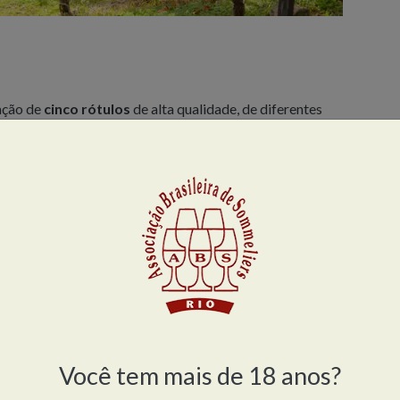
ação de
cinco rótulos
de alta qualidade, de diferentes
ndo pelo
Douro, Alentejo, Dão, Tejo e Região dos Vinhos
s respectivos preços de mercado:
ay (Tejo) – R$ 150,00
jo) – R$ 290,00
 (Dão) – R$ 320,00
nhos Verdes) – R$ 410,00
Você tem mais de 18 anos?