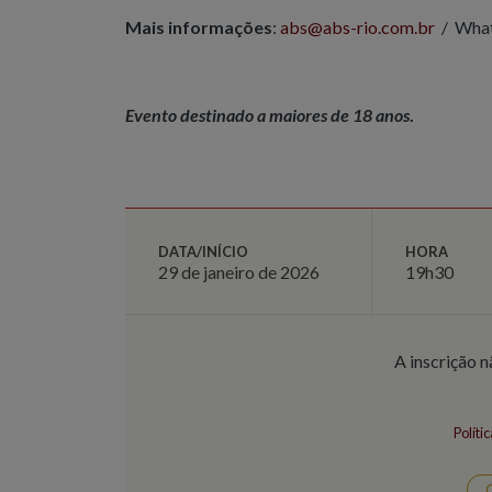
Mais informações
:
abs@abs-rio.com.br
/ What
Evento destinado a maiores de 18 anos
.
DATA/INÍCIO
HORA
29 de janeiro de 2026
19h30
A inscrição n
Políti