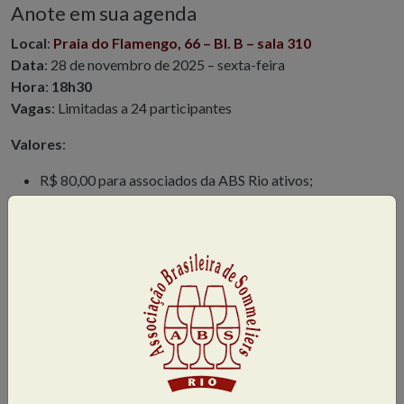
Anote em sua agenda
Local
:
Praia do Flamengo, 66 – Bl. B – sala 310
Data
: 28 de novembro de 2025 – sexta-feira
Hora
:
18h30
Vagas
: Limitadas a 24 participantes
Valores
:
R$ 80,00 para associados da ABS Rio ativos;
R$ 120,00 para
não associados
; e
R$ 40,00 para profissionais da área associados ABS Rio.
Mais informações
:
abs@abs-rio.com.br
/ WhatsApp
98496-1082 (Flamengo) – 99462-2756 (Barra)
Evento destinado a maiores de 18 anos
.