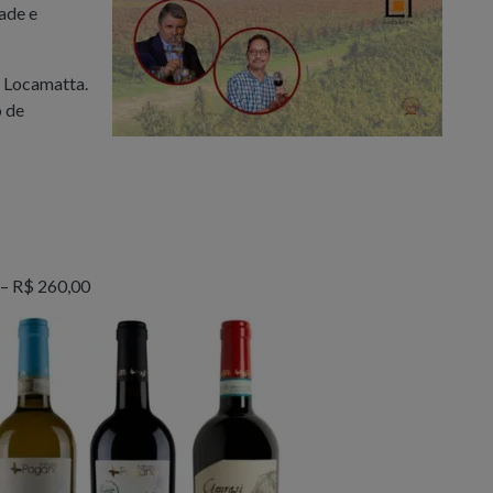
ade e
a Locamatta.
o de
 – R$ 260,00