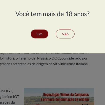
Você tem mais de 18 anos?
Sim
Não
guns dos vinhos mais antigos e emblemáticos da história
dição secular e por vinhos de forte identidade territorial.
do histórico Falerno del Massico DOC, considerado por
andes referências de origem da vitivinicultura italiana.
ina IGT,
glianico IGT
essões da