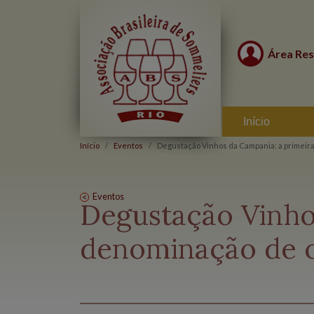
Área Res
Início
Início
Eventos
Degustação Vinhos da Campania: a primeir
Eventos
Degustação Vinho
denominação de 