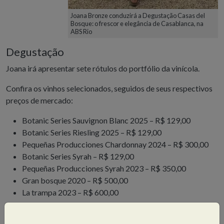
Joana Bronze conduzirá a Degustação Casas del
Bosque: o frescor e elegância de Casablanca, na
ABS Rio
Degustação
Joana irá apresentar sete rótulos do portfólio da vinícola.
Confira os vinhos selecionados, seguidos de seus respectivos
preços de mercado:
Botanic Series Sauvignon Blanc 2025 – R$ 129,00
Botanic Series Riesling 2025 – R$ 129,00
Pequeñas Producciones Chardonnay 2024 – R$ 300,00
Botanic Series Syrah – R$ 129,00
Pequeñas Producciones Syrah 2023 – R$ 350,00
Gran bosque 2020 – R$ 500,00
La trampa 2023 – R$ 600,00