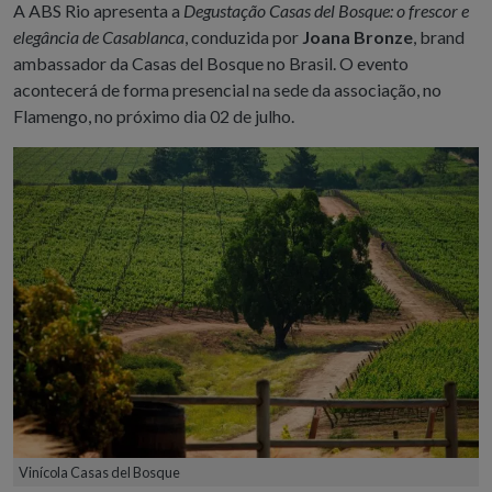
A ABS Rio apresenta a
Degustação Casas del Bosque: o frescor e
elegância de Casablanca
, conduzida por
Joana Bronze
, brand
ambassador da Casas del Bosque no Brasil. O evento
acontecerá de forma presencial na sede da associação, no
Flamengo, no próximo dia 02 de julho.
Vinícola Casas del Bosque