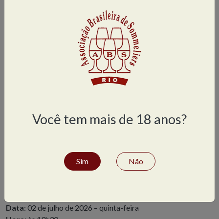
Você tem mais de 18 anos?
Não fique de fora, garanta agora sua vaga!
Sim
Não
Anote em sua agenda
Local
:
Praia do Flamengo, 66 – Bl. B – sala 210
Data
: 02 de julho de 2026 – quinta-feira