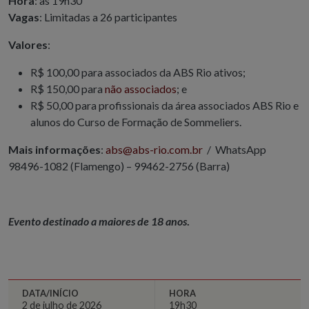
Hora
: às 19h30
Vagas
: Limitadas a 26 participantes
Valores
:
R$ 100,00 para associados da ABS Rio ativos;
R$ 150,00 para
não associados
; e
R$ 50,00 para profissionais da área associados ABS Rio e
alunos do Curso de Formação de Sommeliers.
Mais informações
:
abs@abs-rio.com.br
/ WhatsApp
98496-1082 (Flamengo) – 99462-2756 (Barra)
Evento destinado a maiores de 18 anos
.
DATA/INÍCIO
HORA
2 de julho de 2026
19h30