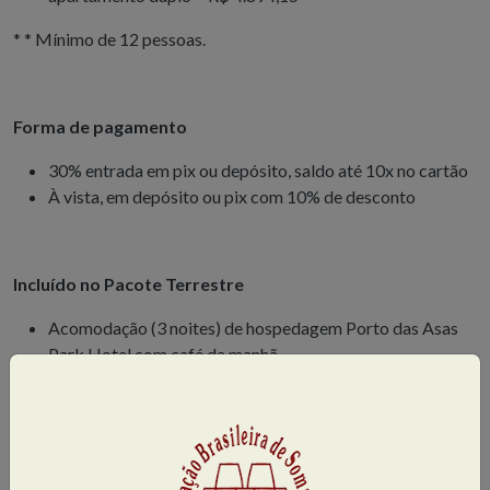
* * Mínimo de 12 pessoas.
Forma de pagamento
30% entrada em pix ou depósito, saldo até 10x no cartão
À vista, em depósito ou pix com 10% de desconto
Incluído no Pacote Terrestre
Acomodação (3 noites) de hospedagem Porto das Asas
Park Hotel com café da manhã
Transporte em micro-ônibus com ar-condicionado.
Seguro Viagem básico.
Visitas e refeições conforme descritas no programa
Gorjeta para o motorista