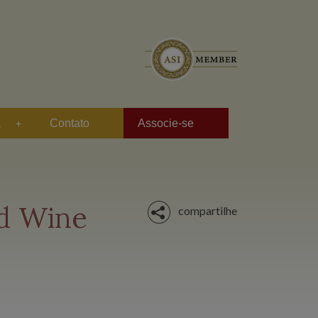
a
Contato
Associe-se
d Wine
compartilhe