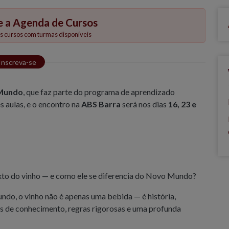
e a Agenda de Cursos
 cursos com turmas disponíveis
Inscreva-se
 Mundo
,
que faz parte do programa de aprendizado
s aulas, e o encontro na
ABS Barra
será nos dias
16, 23 e
xto do vinho — e como ele se diferencia do Novo Mundo?
ndo, o vinho não é apenas uma bebida — é história,
los de conhecimento, regras rigorosas e uma profunda