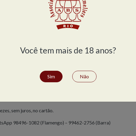
Wine Lover,
clique aqui
.
Você tem mais de 18 anos?
e Chip
-feiras
Sim
Não
e
zes, sem juros, no cartão.
sApp 98496-1082 (Flamengo) – 99462-2756 (Barra)