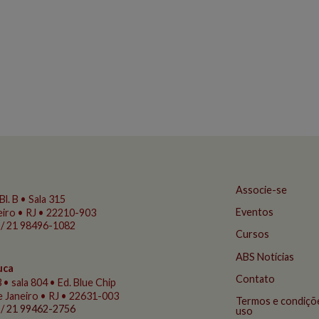
Associe-se
Bl. B • Sala 315
Eventos
eiro • RJ • 22210-903
 / 21 98496-1082
Cursos
ABS Notícias
uca
Contato
 • sala 804 • Ed. Blue Chip
de Janeiro • RJ • 22631-003
Termos e condiçõ
 /
21 99462-2756
uso