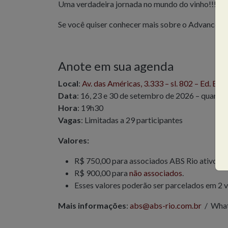
Uma verdadeira jornada no mundo do vinho!!!
Se você quiser conhecer mais sobre o Advanced 
Anote em sua agenda
Local
:
Av. das Américas, 3.333 – sl. 802 – Ed. Blu
Data
: 16, 23 e 30 de setembro de 2026 – quartas
Hora
: 19h30
Vagas
: Limitadas a 29 participantes
Valores:
R$ 750,00 para associados ABS Rio ativos; 
R$ 900,00 para
não associados
.
Esses valores poderão ser parcelados em 2 ve
Mais informações
:
abs@abs-rio.com.br
/ What