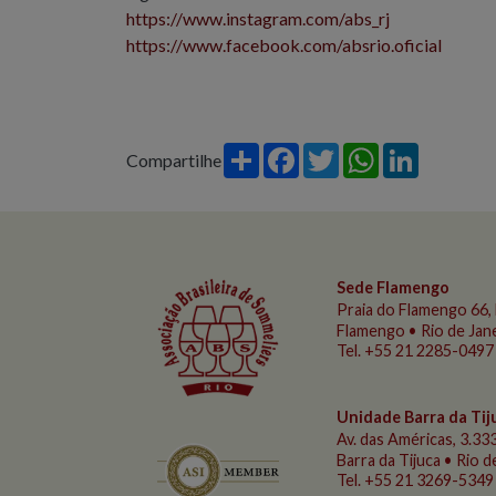
https://www.instagram.com/abs_rj
https://www.facebook.com/absrio.oficial
Share
Facebook
Twitter
WhatsApp
LinkedIn
Compartilhe
Sede Flamengo
Praia do Flamengo
66, 
Flamengo • Rio de Jan
Tel. +55 21 2285-0497
Unidade Barra da Tij
Av. das Américas, 3.333
Barra da Tijuca • Rio 
Tel. +55 21 3269-5349