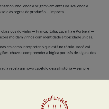
sar o vinho: onde a origem vem antes da uva, onde a
o solo às regras de produção — importa.
 clássicos do vinho — França, Itália, Espanha e Portugal —
ições moldam vinhos com identidade e tipicidade únicas.
 mas em como interpretar o que está no rótulo. Você vai
giões-chave e compreender a lógica por trás de alguns dos
aula revela um novo capítulo dessa história — sempre
e 12 rótulos — porque entender o vinho começa pelo
m percurso de aprendizado desenvolvido para quem já tem
conhecimentos com mais técnica, prática e experiências.