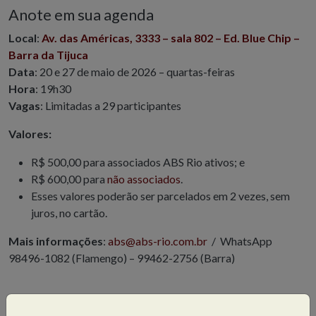
Anote em sua agenda
Local
:
Av. das Américas, 3333
–
sala 802 – Ed. Blue Chip –
Barra da Tijuca
Data
: 20 e 27 de maio de 2026 – quartas-feiras
Hora
: 19h30
Vagas
: Limitadas a 29 participantes
Valores:
R$ 500,00 para associados ABS Rio ativos; e
R$ 600,00 para
não associados
.
Esses valores poderão ser parcelados em 2 vezes, sem
juros, no cartão.
Mais informações
:
abs@abs-rio.com.br
/ WhatsApp
98496-1082 (Flamengo) – 99462-2756 (Barra)
Evento destinado a maiores de 18 anos
.