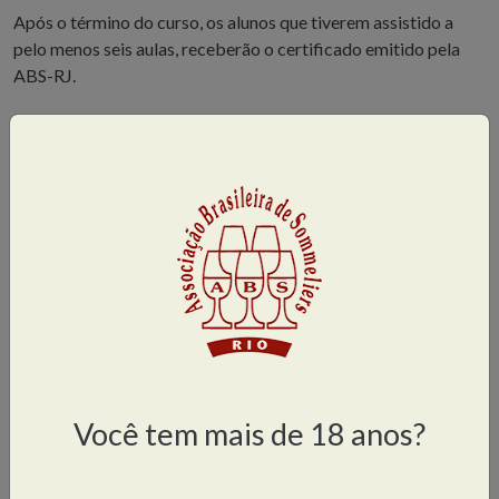
Após o término do curso, os alunos que tiverem assistido a
pelo menos seis aulas, receberão o certificado emitido pela
ABS-RJ.
CURSO BÁSICO DE VINHOS – FLAMENGO
Data
: 20 de agosto a 08 de outubro de 2026, às 5as feiras
Hora
: 19h30 às 21h30
Local
: Praia do Flamengo, 66 – bl. B – sala 310 – Flamengo
Preços:
R$ 1.750,00;
R$ 1.400,00 para profissionais do vinho pagam.
Parcelamento em até 3 vezes, sem juros, no cartão de
crédito.
Você tem mais de 18 anos?
Taxa de inscrição
: R$25,00