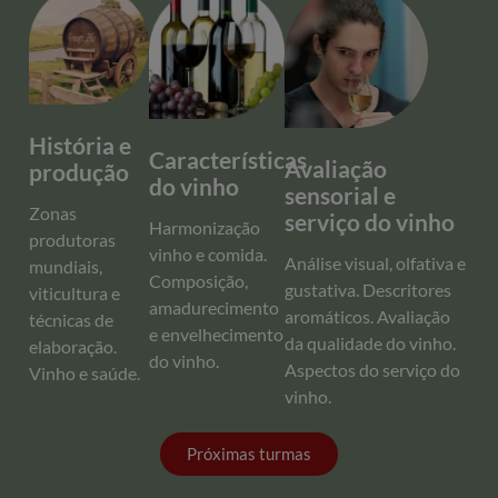
História e
Características
Avaliação
produção
do vinho
sensorial e
Zonas
serviço do vinho
Harmonização
produtoras
vinho e comida.
Análise visual, olfativa e
mundiais,
Composição,
gustativa. Descritores
viticultura e
amadurecimento
aromáticos. Avaliação
técnicas de
e envelhecimento
da qualidade do vinho.
elaboração.
do vinho.
Aspectos do serviço do
Vinho e saúde.
vinho.
Próximas turmas