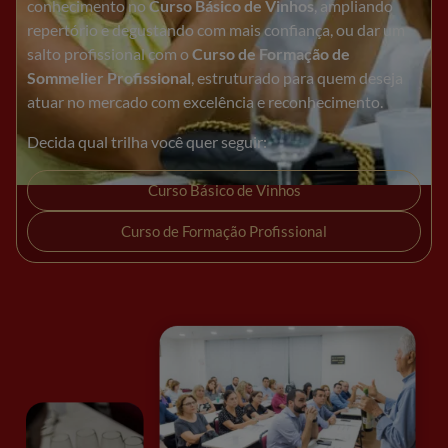
conhecimento no
Curso Básico de Vinhos
, ampliando
repertório e degustando com mais confiança, ou dar um
salto profissional com o
Curso de Formação de
Sommelier Profissional
, estruturado para quem deseja
atuar no mercado com excelência e reconhecimento.
Decida qual trilha você quer seguir:
Curso Básico de Vinhos
Curso de Formação Profissional