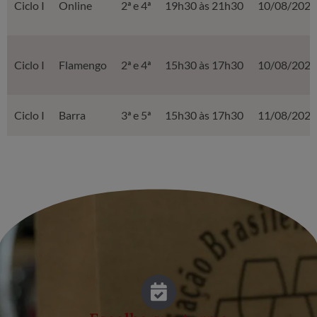
Ciclo I
Online
2ª e 4ª
19h30 às 21h30
10/08/2026
Ciclo I
Flamengo
2ª e 4ª
15h30 às 17h30
10/08/2026
Ciclo I
Barra
3ª e 5ª
15h30 às 17h30
11/08/2026