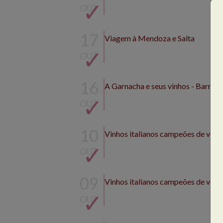
OUT
17
Viagem à Mendoza e Salta
OUT
16
A Garnacha e seus vinhos - Barra
OUT
10
Vinhos italianos campeões de ven
OUT
09
Vinhos italianos campeões de vend
OUT