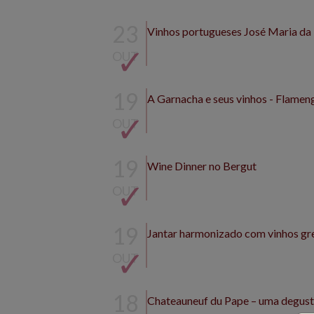
23
Vinhos portugueses José Maria da
OUT
19
A Garnacha e seus vinhos - Flamen
OUT
19
Wine Dinner no Bergut
OUT
19
Jantar harmonizado com vinhos gr
OUT
18
Chateauneuf du Pape – uma degus