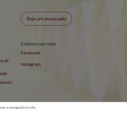
Seja um associado
Estamos nas redes
Facebook
es de
Instagram
idade
lamento
ar a navegação no site,