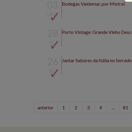
03
Bodegas Valdemar, por Mistral
OUT
28
Porto Vintage: Grande Vinho Des
SET
26
Jantar Sabores da Itália no Serrad
SET
anterior
1
2
3
4
…
81