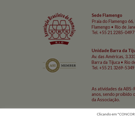
Sede Flamengo
Praia do Flamengo
66, 
Flamengo • Rio de Jan
Tel. +55 21 2285-0497
Unidade Barra da Tij
Av. das Américas, 3.333
Barra da Tijuca • Rio 
Tel. +55 21 3269-5349
As atividades da ABS-
anos, sendo proibido o
da Associação.
Clicando em "CONCORDO"
Aguarde...