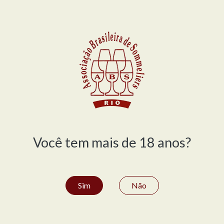
da - Flamengo
Você tem mais de 18 anos?
a - Barra
Sim
Não