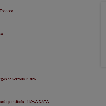
 Fonseca
go
egos no Serrado Bistrô
tação pontifícia - NOVA DATA