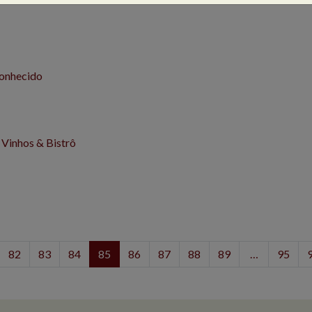
conhecido
o Vinhos & Bistrô
82
83
84
85
86
87
88
89
…
95