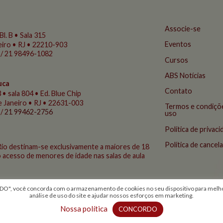
Associe-se
Bl. B • Sala 315
Eventos
eiro • RJ • 22210-903
 / 21 98496-1082
Cursos
ABS Notícias
uca
Contato
 • sala 804 • Ed. Blue Chip
de Janeiro • RJ • 22631-003
Termos e condiçõ
 /
21 99462-2756
uso
Política de privac
Política de cance
Rio destinam-se exclusivamente a maiores de 18
 acesso de menores de idade nas salas de aula
, você concorda com o armazenamento de cookies no seu dispositivo para melhor
análise de uso do site e ajudar nossos esforços em marketing.
© 2026 Todos os direitos reservados - ABS Rio
criação Conceito Comunicação Integrada
Nossa política
CONCORDO